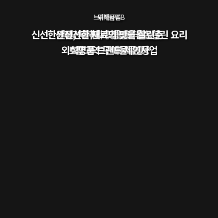
브라운 F&B
위탁급식
구매물류
외식사업
신선한원물, 자재의 맛을 그대로 살린 요리
산지거래·단가 경쟁력을 갖춘
맛있는 이야기가 시작되는곳
신선한 재료의 맛을 살린
외식명품 브랜드 체인사업
토탈 푸드 서비스 제공
최고의 구매물류망